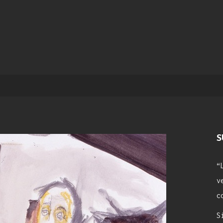
S
“
v
c
S