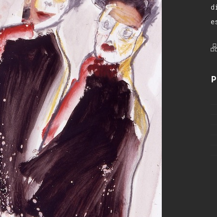
d
e
P